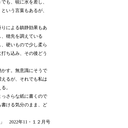
きでも、硯に水を差し、
」という言葉もあるが、
香りによる鎮静効果もあ
し、穂先を調えている
し、硬いもので少し柔ら
に打ち込み、その後どう
。
動かす。無意識にそうで
増えるが、それでも私は
える。
まっさらな紙に書くので
も書ける気分のまま、ど
」 2022年11・１２月号