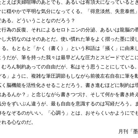
たとえば夫婦喧嘩のあとでも、あるいは有頂天になっていると
ぐに穏やかで平明な気分になってくる。「得意淡然、失意泰然
である。どういうことなのだろう？
行為の反復、それによるセロトニンの分泌、あるいは龍脳の
かし大切なのはそのあとだ。使い慣れた筆をよく摺った墨に浸
くる。もともと「かく（書く）」という和語は「掻く」に由来
ようだが、筆を持った我々は最早どんな圧力とスピードでどこ
。むろん制約あっての自由だが、私はそう思うことにしている
る」ように、複雑な筆圧調節もしながら前後左右自在に筆を
広く脳機能を活性化させることだろう。書き進むほどに制約は
はあるんか？」と念じながら書きつづけ、そして何かを書き終
分をずいぶん違うが、最も自由を意識するのは写経だろう。
跡をなぞるのがいい。「心調う」とは、おそらくいかようにで
それる心なのだ。
月刊「墨