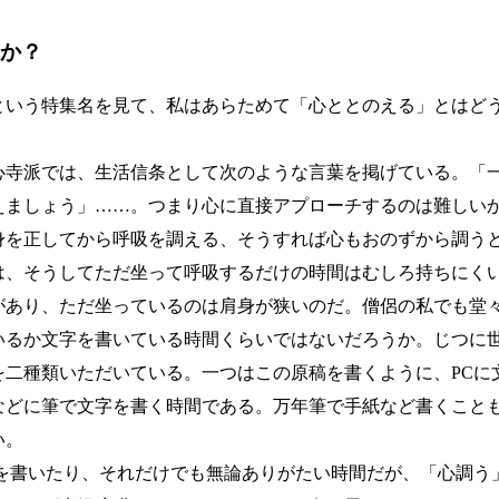
か？
いう特集名を見て、私はあらためて「心ととのえる」とはど
寺派では、生活信条として次のような言葉を掲げている。「
えましょう」……。つまり心に直接アプローチするのは難しい
身を正してから呼吸を調える、そうすれば心もおのずから調う
、そうしてただ坐って呼吸するだけの時間はむしろ持ちにく
があり、ただ坐っているのは肩身が狭いのだ。僧侶の私でも堂
いるか文字を書いている時間くらいではないだろうか。じつに
二種類いただいている。一つはこの原稿を書くように、PCに
などに筆で文字を書く時間である。万年筆で手紙など書くこと
い。
を書いたり、それだけでも無論ありがたい時間だが、「心調う