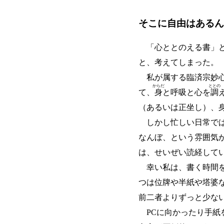
そこに自由はあるん
「心ととのえる書」と
と、考えてしまった。
私が属する臨済宗妙心
からだ
ととの
て、
身
と呼吸と心を
調
（あるいは正坐し）、
しかし忙しい日常では
なんぼ、という雰囲気
は、せいぜい読経して
幸い私は、書く時間を
つは位牌や半紙や塔婆
前二者よりずっと少な
PCに向かったり手紙