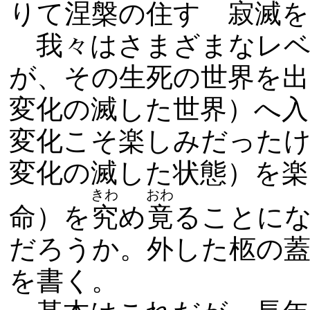
りて涅槃の住す 寂滅を
我々はさまざまなレベ
が、その生死の世界を出
変化の滅した世界）へ
変化こそ楽しみだったけ
変化の滅した状態）を楽
きわ
おわ
命）を
究
め
竟
ることに
だろうか。外した柩の蓋
を書く。