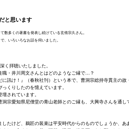
だと思います
て数多くの著書を発表し続けている玄侑宗久さん。
で、いろいろなお話を伺いました。
味深く拝聴いたしました。
住職・井川周文さんとはどのようなご縁で…？
に訊け！』（春秋社刊）という本で、曹洞宗総持寺貫主の故
びっくりしたのを憶えています。
登壇されています。
曹洞宗愛知県尼僧堂の青山老師とのご縁も、大興寺さんを通し
ましたけど、鵜匠の装束は平安時代からのものでしょうか、あ