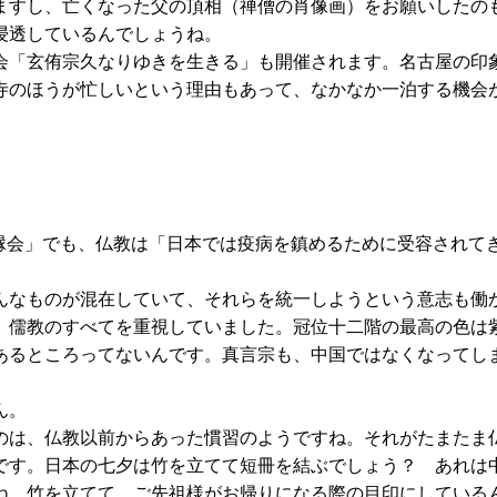
すし、亡くなった父の頂相（禅僧の肖像画）をお願いしたの
浸透しているんでしょうね。
会「玄侑宗久なりゆきを生きる」も開催されます。名古屋の印
寺のほうが忙しいという理由もあって、なかなか一泊する機会
好縁会」でも、仏教は「日本では疫病を鎮めるために受容されて
んなものが混在していて、それらを統一しようという意志も働
儒教のすべてを重視していました。冠位十二階の最高の色は
るところってないんです。真言宗も、中国ではなくなってし
ん。
のは、仏教以前からあった慣習のようですね。それがたまたま
す。日本の七夕は竹を立てて短冊を結ぶでしょう？ あれは
ね。竹を立てて、ご先祖様がお帰りになる際の目印にしている