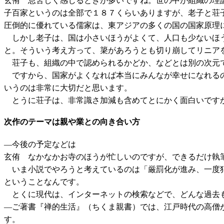
玄侑 息苦しく感じるときが多いですね。世の中が組織の理
子百家というのは全部で１８７くらいありますが、老子と荘
圧倒的に優れている儒家は、東アジアの多くの国の国家原理
しかし老子は、国は小さいほうがよくて、人口も少ないほう
と。そういう考え方って、簗があろうとも切り崩してリニア
荘子も、組織の中で認められるかどか、などとは別の次元
ですから、国家がよくなれば本当にみんなが幸せになれるの
いうのは非常に大切だと思います。
とうに荘子は、非常識さ加減も含めてとにかく面白いです
次作のテーマは親や業との向き合い方
―今後の予定などは
玄侑 なかなかお寺のほうが忙しいのですが、できるだけ執
いま小説でやろうと考えているのは「厳罰化が進み、一度犯
ということなんです。
とくに現代は、インターネットの検索などで、どんな過去も
―ご著書『禅的生活』（ちくま親書）では、江戸時代の高僧
す。