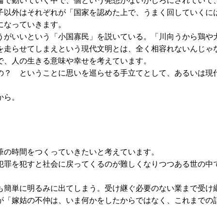
論で動いていく中で、個という発想がないがしろにされていて
子以外はそれぞれが「国家を認めた上で、うまく回していくに
になっていきます。
がいいという「小国寡民」を説いている。「川向うから鶏や
を走らせてしまえという現代文明とは、全く相容れないんじゃ
で、人の生きる意味や幸せを考えています。
？ ということに思いを巡らせる手立てとして、あるいは現
から。
筆の時間をつくっていきたいと考えています。
罪を犯すと社会に戻ってくるのが難しくなりつつある世の中
簡単に明るみに出てしまう。受け継ぐ必要のない業まで受け
が「嫁姑の不仲は、いま何かをしたからではなく、これまでの