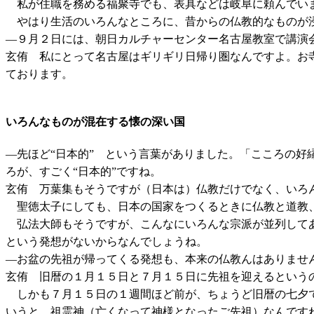
私が住職を務める福聚寺でも、表具などは岐阜に頼んでいま
やはり生活のいろんなところに、昔からの仏教的なものが
―９月２日には、朝日カルチャーセンター名古屋教室で講演
玄侑 私にとって名古屋はギリギリ日帰り圏なんですよ。お
ております。
いろんなものが混在する懐の深い国
―先ほど“日本的” という言葉がありました。「こころの
ろが、すごく“日本的”ですね。
玄侑 万葉集もそうですが（日本は）仏教だけでなく、いろ
聖徳太子にしても、日本の国家をつくるときに仏教と道教、
弘法大師もそうですが、こんなにいろんな宗派が並列してあ
という発想がないからなんでしょうね。
―お盆の先祖が帰ってくる発想も、本来の仏教んはありませ
玄侑 旧暦の１月１５日と７月１５日に先祖を迎えるという
しかも７月１５日の１週間ほど前が、ちょうど旧暦の七夕で
いうと、祖霊神（亡くなって神様となったご先祖）なんです