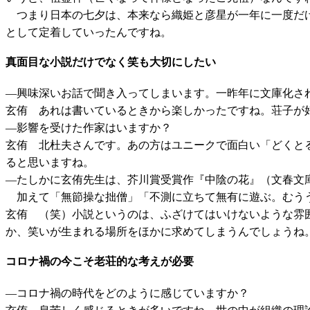
つまり日本の七夕は、本来なら織姫と彦星が一年に一度だけ
として定着していったんですね。
真面目な小説だけでなく笑も大切にしたい
―興味深いお話で聞き入ってしまいます。一昨年に文庫化さ
玄侑 あれは書いているときから楽しかったですね。荘子が
―影響を受けた作家はいますか？
玄侑 北杜夫さんです。あの方はユニークで面白い「どくと
ると思いますね。
―たしかに玄侑先生は、芥川賞受賞作『中陰の花』（文春文
加えて「無節操な拙僧」「不測に立ちて無有に遊ぶ。むうう
玄侑 （笑）小説というのは、ふざけてはいけないような雰
か、笑いが生まれる場所をほかに求めてしまうんでしょうね
コロナ禍の今こそ老荘的な考えが必要
―コロナ禍の時代をどのように感じていますか？