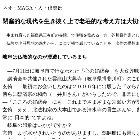
ネオ・MAGA・人・倶楽部
閉塞的な現代を生き抜く上で老荘的な考え方は大切
生まれ育った福島県三春町の寺院、で住職を務める一方、芥川賞作家とし
仏教や老荘思想の魅力から、コロナ禍で感じていることを、次作の構想ま
岐阜は仏教的なのが浸透しているまち
―7月11日に岐阜市で行なわれた「心の好縁会」を大変興
講演会を共催された雲龍山大興寺（岐阜県揖斐川町）のご
玄侑 最初にお会いしたのは２００６年に出版した『からだ
傍らに臨済宗の和尚（＝井川さん）がいらしたので、非常に
―「こころの好縁会」にも、これまでさまざまな宗派い方が
玄侑 ええ。北法相宗の大本山である清水寺の貫主さんや、
常に“日本的”ですよね。
―岐阜の印象はいかがですか？
玄侑 まず水がきれいとうのがありますし、鵜飼船にも乗り